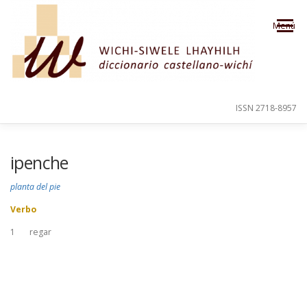
Saltar al contenido
Menú
ISSN 2718-8957
PRESENTACIÓN
PARA EL USUARIO
ipenche
planta del pie
ORDEN ALFABÉTICO
CRÉDITOS
Verbo
1
regar