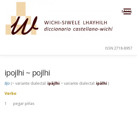
Saltar al contenido
Menú
ISSN 2718-8957
PRESENTACIÓN
PARA EL USUARIO
ipojlhi ~ pojlhi
Bjo
(~ variante dialectal:
ipäjlhi
~ variante dialectal:
ipälhi
)
ORDEN ALFABÉTICO
CRÉDITOS
Verbo
1
pegar piñas