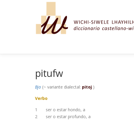
Saltar al contenido
pitufw
Bjo
(~ variante dialectal:
pitoj
)
Verbo
1
ser o estar hondo, a
2
ser o estar profundo, a