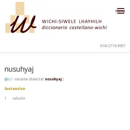
Saltar al contenido
Menú
ISSN 2718-8957
PRESENTACIÓN
PARA EL USUARIO
nusuhyaj
Bjo
(~ variante dialectal:
nosohyaj
)
ORDEN ALFABÉTICO
CRÉDITOS
Sustantivo
1
salazón