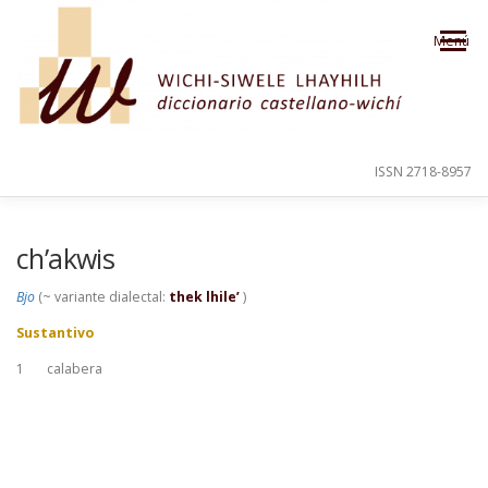
Saltar al contenido
Menú
ISSN 2718-8957
PRESENTACIÓN
PARA EL USUARIO
ch’akwis
Bjo
(~ variante dialectal:
thek lhile’
)
ORDEN ALFABÉTICO
CRÉDITOS
Sustantivo
1
calabera