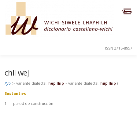
Saltar al contenido
Menú
ISSN 2718-8957
PRESENTACIÓN
PARA EL USUARIO
chil wej
Pyo
(~ variante dialectal:
hep lhip
~ variante dialectal:
hup lhip
)
ORDEN ALFABÉTICO
CRÉDITOS
Sustantivo
1
pared de construcción