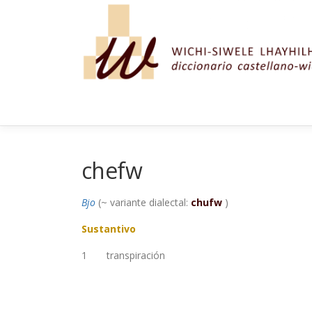
Saltar al contenido
chefw
Bjo
(~ variante dialectal:
chufw
)
Sustantivo
1
transpiración