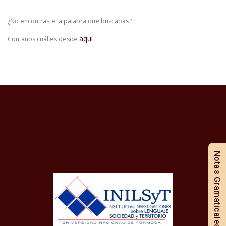
¿No encontraste la palabra que buscabas?
aquí
Contanos cuál es desde
Notas Gramaticales