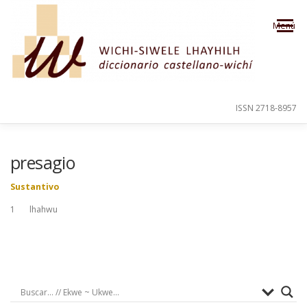
Saltar al contenido
Menú
ISSN 2718-8957
PRESENTACIÓN
PARA EL USUARIO
presagio
Sustantivo
ORDEN ALFABÉTICO
CRÉDITOS
1 lhahwu