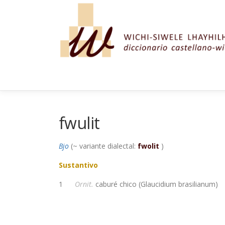
Saltar al contenido
fwulit
Bjo
(~ variante dialectal:
fwolit
)
Sustantivo
1
Ornit.
caburé chico (Glaucidium brasilianum)