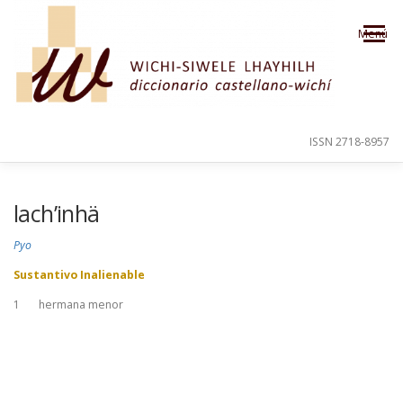
Saltar al contenido
Menú
ISSN 2718-8957
PRESENTACIÓN
PARA EL USUARIO
lach’inhä
Pyo
ORDEN ALFABÉTICO
CRÉDITOS
Sustantivo Inalienable
1
hermana menor