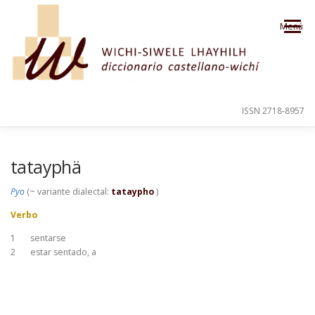
Saltar al contenido
Menú
ISSN 2718-8957
PRESENTACIÓN
PARA EL USUARIO
tatayphä
Pyo
(~ variante dialectal:
tataypho
)
ORDEN ALFABÉTICO
CRÉDITOS
Verbo
1
sentarse
2
estar sentado, a