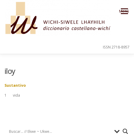
Saltar al contenido
Menú
ISSN 2718-8957
PRESENTACIÓN
PARA EL USUARIO
iloy
Sustantivo
ORDEN ALFABÉTICO
CRÉDITOS
1
vida