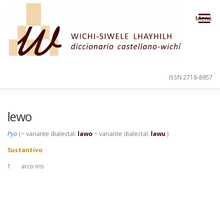
Saltar al contenido
Menú
ISSN 2718-8957
PRESENTACIÓN
PARA EL USUARIO
lewo
Pyo
(~ variante dialectal:
lawo
~ variante dialectal:
lawu
)
ORDEN ALFABÉTICO
CRÉDITOS
Sustantivo
1
arco iris