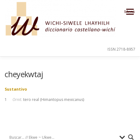
Saltar al contenido
Menú
ISSN 2718-8957
PRESENTACIÓN
PARA EL USUARIO
cheyekwtaj
Sustantivo
ORDEN ALFABÉTICO
CRÉDITOS
1
Ornit.
tero real (Himantopus mexicanus)