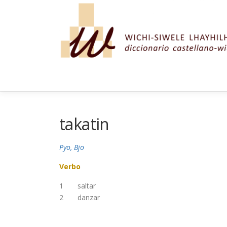
Saltar al contenido
takatin
Pyo, Bjo
Verbo
1
saltar
2
danzar