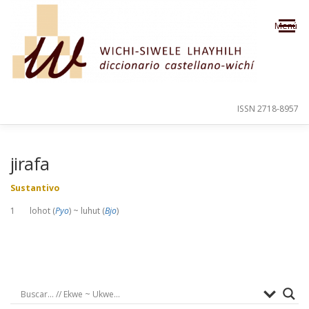
Saltar al contenido
Menú
ISSN 2718-8957
PRESENTACIÓN
PARA EL USUARIO
jirafa
Sustantivo
ORDEN ALFABÉTICO
CRÉDITOS
1 lohot (
Pyo
) ~ luhut (
Bjo
)