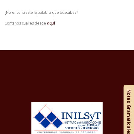
¿No encontraste la palabra que buscabas?
aquí
Contanos cuál es desde
Notas Gramaticales