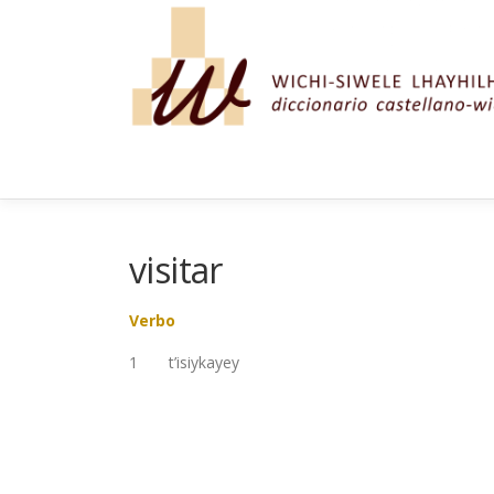
Saltar al contenido
visitar
Verbo
1 t’isiykayey