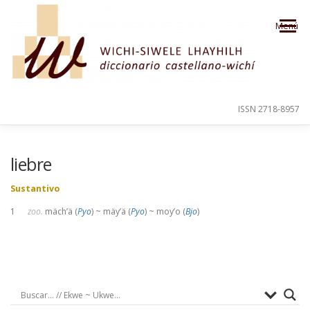
Saltar al contenido
Menú
ISSN 2718-8957
PRESENTACIÓN
PARA EL USUARIO
liebre
Sustantivo
ORDEN ALFABÉTICO
CRÉDITOS
1
zoo.
mäch’ä (
Pyo
) ~ mäy’ä (
Pyo
) ~ moy’o (
Bjo
)