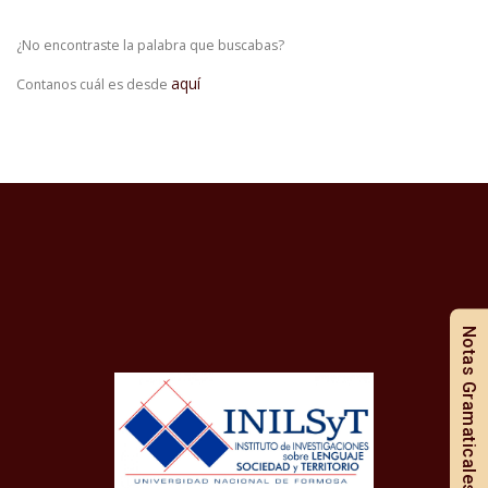
¿No encontraste la palabra que buscabas?
aquí
Contanos cuál es desde
Notas Gramaticales