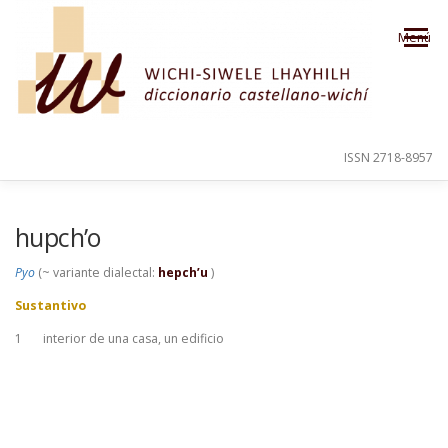
Saltar al contenido
Menú
ISSN 2718-8957
PRESENTACIÓN
PARA EL USUARIO
hupch’o
Pyo
(~ variante dialectal:
hepch’u
)
ORDEN ALFABÉTICO
CRÉDITOS
Sustantivo
1
interior de una casa, un edificio