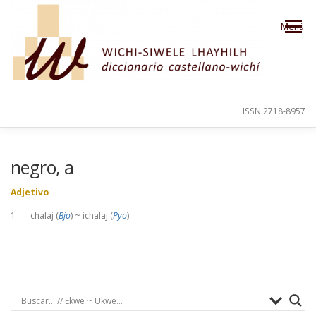
Saltar al contenido
Menú
ISSN 2718-8957
PRESENTACIÓN
PARA EL USUARIO
negro, a
Adjetivo
ORDEN ALFABÉTICO
CRÉDITOS
1 chalaj (
Bjo
) ~ ichalaj (
Pyo
)