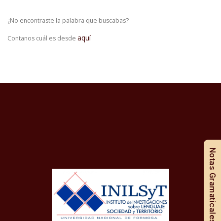
¿No encontraste la palabra que buscabas?
aquí
Contanos cuál es desde
Notas Gramaticales