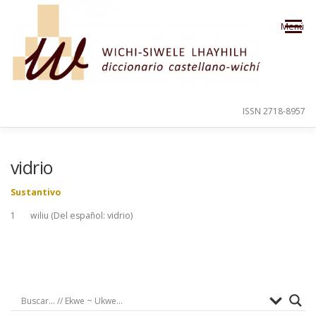
Saltar al contenido
Menú
ISSN 2718-8957
PRESENTACIÓN
PARA EL USUARIO
vidrio
Sustantivo
ORDEN ALFABÉTICO
CRÉDITOS
1 wiliu (Del español: vidrio)