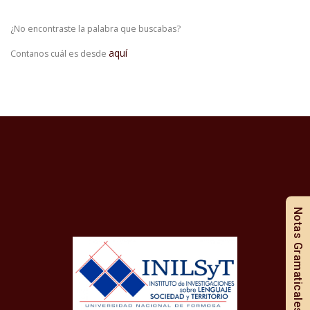
¿No encontraste la palabra que buscabas?
aquí
Contanos cuál es desde
Notas Gramaticales