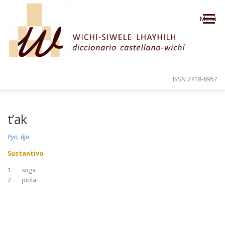
Saltar al contenido
Menú
ISSN 2718-8957
PRESENTACIÓN
PARA EL USUARIO
t’ak
Pyo, Bjo
ORDEN ALFABÉTICO
CRÉDITOS
Sustantivo
1
soga
2
piola