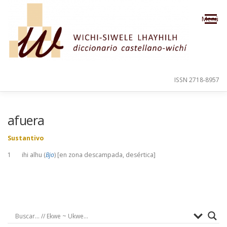
Saltar al contenido
Menú
ISSN 2718-8957
PRESENTACIÓN
PARA EL USUARIO
afuera
Sustantivo
ORDEN ALFABÉTICO
CRÉDITOS
1 ihi alhu (
Bjo
) [en zona descampada, desértica]