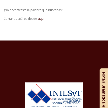
¿No encontraste la palabra que buscabas?
aquí
Contanos cuál es desde
Notas Gramaticales