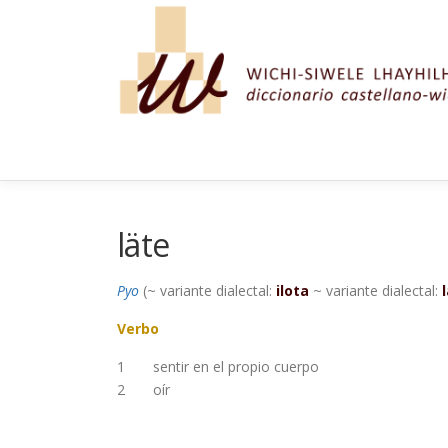
Saltar al contenido
läte
Pyo
(~ variante dialectal:
ilota
~ variante dialectal:
Verbo
1
sentir en el propio cuerpo
2
oír