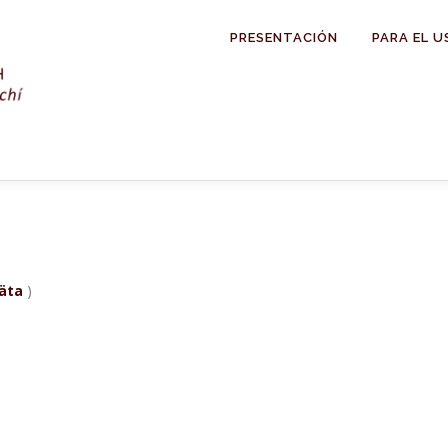
PRESENTACIÓN
PARA EL U
läta
)