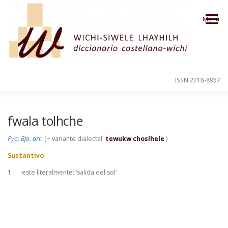
Saltar al contenido
Menú
ISSN 2718-8957
PRESENTACIÓN
PARA EL USUARIO
fwala tolhche
Pyo; Bjo. arr.
(~ variante dialectal:
tewukw choslhele
)
ORDEN ALFABÉTICO
CRÉDITOS
Sustantivo
1
este literalmente: ‘salida del sol’