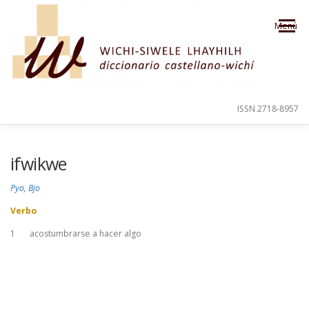
Saltar al contenido
Menú
ISSN 2718-8957
PRESENTACIÓN
PARA EL USUARIO
ifwikwe
Pyo, Bjo
ORDEN ALFABÉTICO
CRÉDITOS
Verbo
1
acostumbrarse a hacer algo