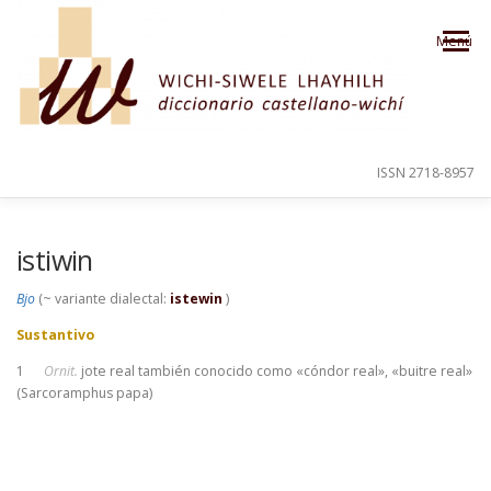
Saltar al contenido
Menú
ISSN 2718-8957
PRESENTACIÓN
PARA EL USUARIO
istiwin
Bjo
(~ variante dialectal:
istewin
)
ORDEN ALFABÉTICO
CRÉDITOS
Sustantivo
1
Ornit.
jote real también conocido como «cóndor real», «buitre real»
(Sarcoramphus papa)