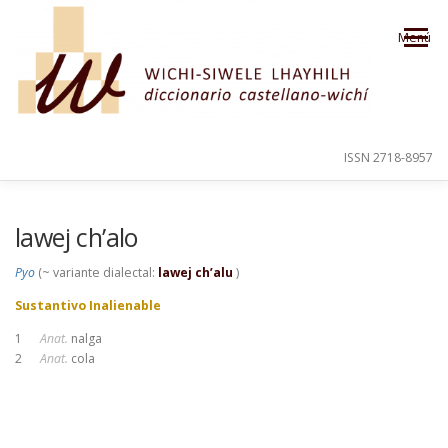
Saltar al contenido
Menú
ISSN 2718-8957
PRESENTACIÓN
PARA EL USUARIO
lawej ch’alo
Pyo
(~ variante dialectal:
lawej ch’alu
)
ORDEN ALFABÉTICO
CRÉDITOS
Sustantivo Inalienable
1
Anat.
nalga
2
Anat.
cola