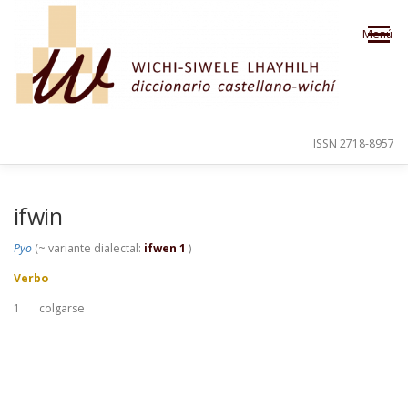
Saltar al contenido
Menú
ISSN 2718-8957
PRESENTACIÓN
PARA EL USUARIO
ifwin
Pyo
(~ variante dialectal:
ifwen 1
)
ORDEN ALFABÉTICO
CRÉDITOS
Verbo
1
colgarse