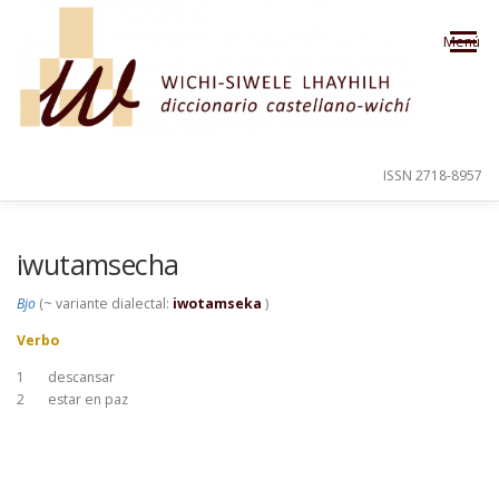
Saltar al contenido
Menú
ISSN 2718-8957
PRESENTACIÓN
PARA EL USUARIO
iwutamsecha
Bjo
(~ variante dialectal:
iwotamseka
)
ORDEN ALFABÉTICO
CRÉDITOS
Verbo
1
descansar
2
estar en paz