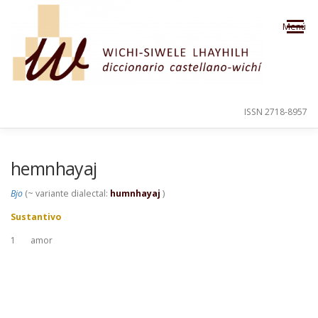
Saltar al contenido
Menú
ISSN 2718-8957
PRESENTACIÓN
PARA EL USUARIO
hemnhayaj
Bjo
(~ variante dialectal:
humnhayaj
)
ORDEN ALFABÉTICO
CRÉDITOS
Sustantivo
1
amor