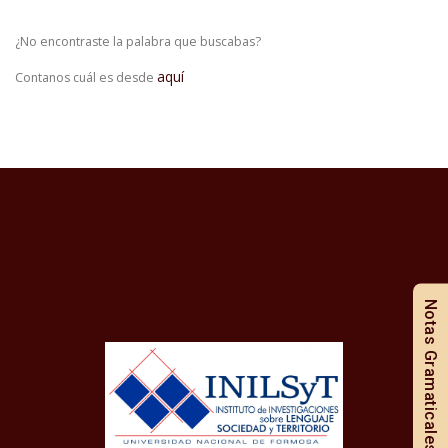
¿No encontraste la palabra que buscabas?
aquí
Contanos cuál es desde
Notas Gramaticales