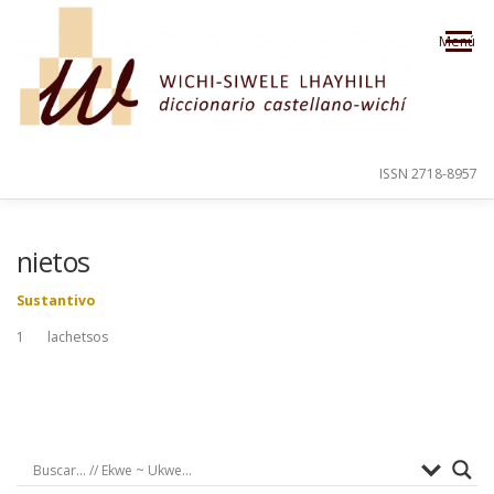
Saltar al contenido
Menú
ISSN 2718-8957
PRESENTACIÓN
PARA EL USUARIO
nietos
Sustantivo
ORDEN ALFABÉTICO
CRÉDITOS
1 lachetsos