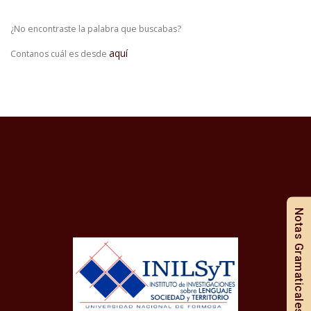
¿No encontraste la palabra que buscabas?
aquí
Contanos cuál es desde
Notas Gramaticales