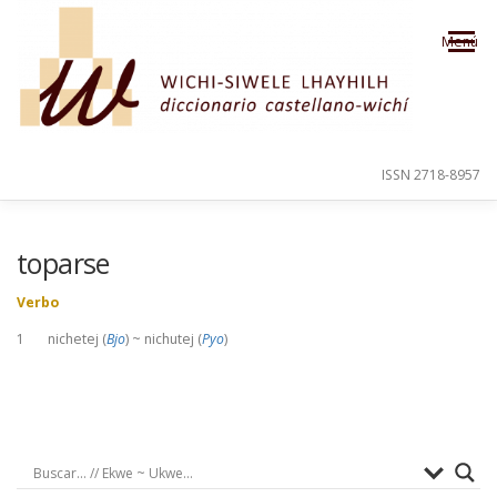
Saltar al contenido
Menú
ISSN 2718-8957
PRESENTACIÓN
PARA EL USUARIO
toparse
Verbo
ORDEN ALFABÉTICO
CRÉDITOS
1 nichetej (
Bjo
) ~ nichutej (
Pyo
)