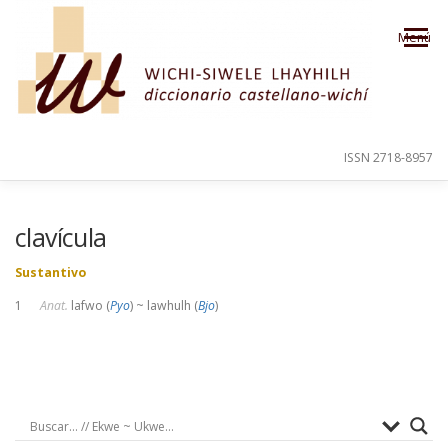
Saltar al contenido
Menú
ISSN 2718-8957
PRESENTACIÓN
PARA EL USUARIO
clavícula
Sustantivo
ORDEN ALFABÉTICO
CRÉDITOS
1
Anat.
lafwo (
Pyo
) ~ lawhulh (
Bjo
)