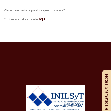
¿No encontraste la palabra que buscabas?
aquí
Contanos cuál es desde
Notas Gramaticales