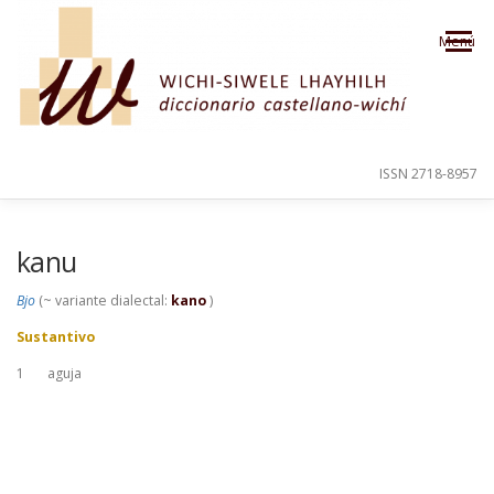
Saltar al contenido
Menú
ISSN 2718-8957
PRESENTACIÓN
PARA EL USUARIO
kanu
Bjo
(~ variante dialectal:
kano
)
ORDEN ALFABÉTICO
CRÉDITOS
Sustantivo
1
aguja