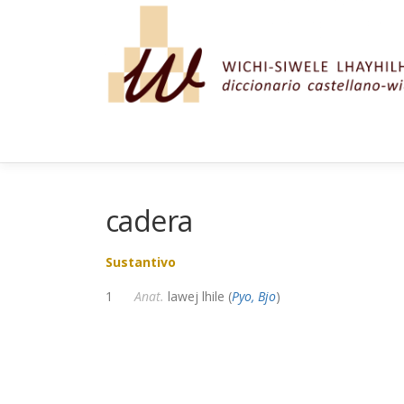
Saltar al contenido
cadera
Sustantivo
1
Anat.
lawej lhile (
Pyo, Bjo
)