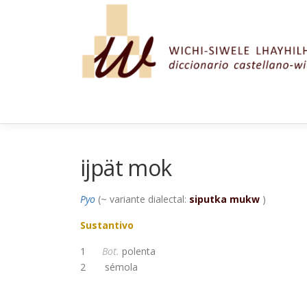
Saltar al contenido
ijpät mok
Pyo
(~ variante dialectal:
siputka mukw
)
Sustantivo
1
Bot.
polenta
2
sémola