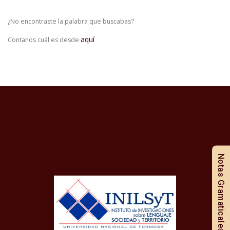
¿No encontraste la palabra que buscabas?
aquí
Contanos cuál es desde
Notas Gramaticales