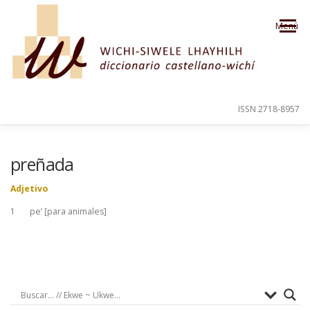
Saltar al contenido
Menú
ISSN 2718-8957
PRESENTACIÓN
PARA EL USUARIO
preñada
Adjetivo
ORDEN ALFABÉTICO
CRÉDITOS
1 pe’ [para animales]