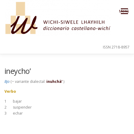
Saltar al contenido
Menú
ISSN 2718-8957
PRESENTACIÓN
PARA EL USUARIO
ineycho’
Bjo
(~ variante dialectal:
inuhchä’
)
ORDEN ALFABÉTICO
CRÉDITOS
Verbo
1
bajar
2
suspender
3
echar