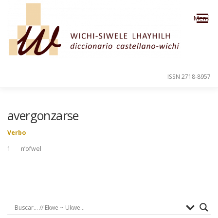
Saltar al contenido
Menú
ISSN 2718-8957
PRESENTACIÓN
PARA EL USUARIO
avergonzarse
Verbo
ORDEN ALFABÉTICO
CRÉDITOS
1 n’ofwel