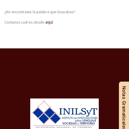
¿No encontraste la palabra que buscabas?
aquí
Contanos cuál es desde
Notas Gramaticales