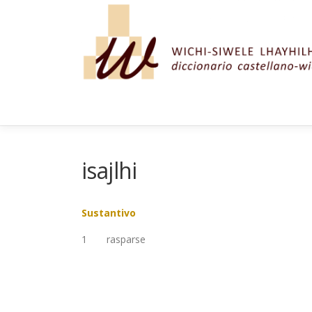
Saltar al contenido
isajlhi
Sustantivo
1
rasparse