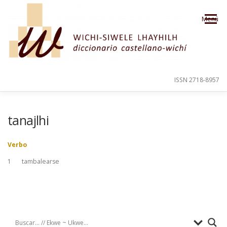
Saltar al contenido
Menú
ISSN 2718-8957
PRESENTACIÓN
PARA EL USUARIO
tanajlhi
Verbo
ORDEN ALFABÉTICO
CRÉDITOS
1
tambalearse