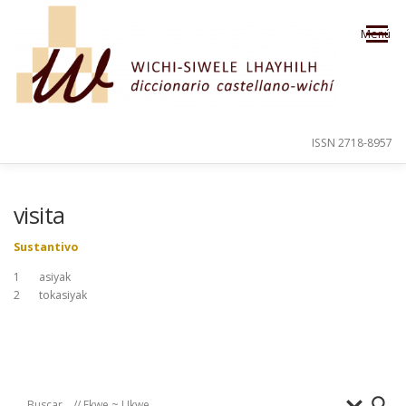
Saltar al contenido
Menú
ISSN 2718-8957
PRESENTACIÓN
PARA EL USUARIO
visita
Sustantivo
ORDEN ALFABÉTICO
CRÉDITOS
1 asiyak
2 tokasiyak