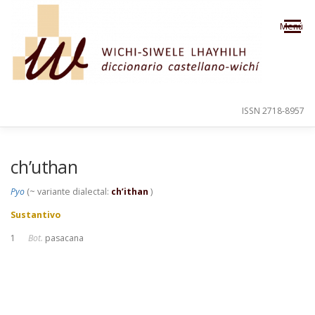
Saltar al contenido
Menú
ISSN 2718-8957
PRESENTACIÓN
PARA EL USUARIO
ch’uthan
Pyo
(~ variante dialectal:
ch’ithan
)
ORDEN ALFABÉTICO
CRÉDITOS
Sustantivo
1
Bot.
pasacana