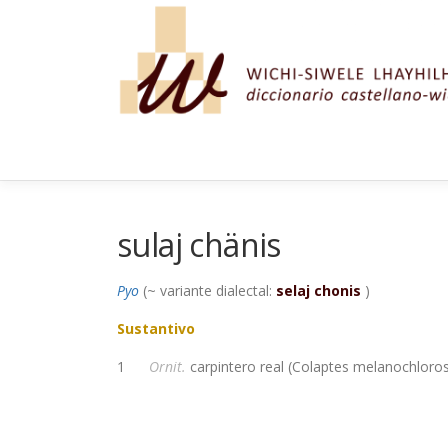
Saltar al contenido
sulaj chänis
Pyo
(~ variante dialectal:
selaj chonis
)
Sustantivo
1
Ornit.
carpintero real (Colaptes melanochloro