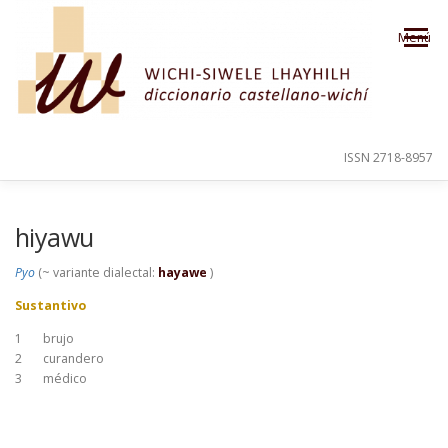
Saltar al contenido
Menú
ISSN 2718-8957
PRESENTACIÓN
PARA EL USUARIO
hiyawu
Pyo
(~ variante dialectal:
hayawe
)
ORDEN ALFABÉTICO
CRÉDITOS
Sustantivo
1
brujo
2
curandero
3
médico