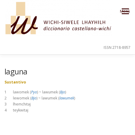
Saltar al contenido
Menú
ISSN 2718-8957
PRESENTACIÓN
PARA EL USUARIO
laguna
Sustantivo
ORDEN ALFABÉTICO
CRÉDITOS
1 lawomek (
Pyo
) ~ lawumek (
Bjo
)
2 lewomek (
Bjo
) ~ lawumek (
lawumek
)
3 lhemchitaj
4 teykwitaj