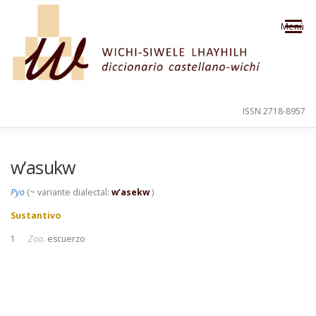
Saltar al contenido
Menú
ISSN 2718-8957
PRESENTACIÓN
PARA EL USUARIO
w’asukw
Pyo
(~ variante dialectal:
w’asekw
)
ORDEN ALFABÉTICO
CRÉDITOS
Sustantivo
1
Zoo.
escuerzo