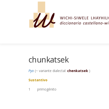
Saltar al contenido
chunkatsek
Pyo
(~ variante dialectal:
chenkatsek
)
Sustantivo
1
primogénito