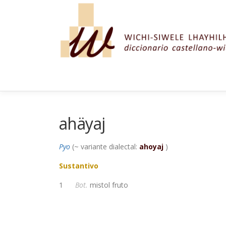
Saltar al contenido
ahäyaj
Pyo
(~ variante dialectal:
ahoyaj
)
Sustantivo
1
Bot.
mistol fruto